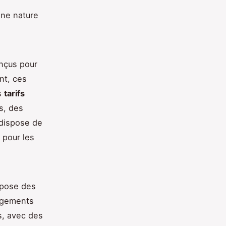
ine nature
nçus pour
nt, ces
s
tarifs
s, des
dispose de
é pour les
opose des
rgements
s, avec des