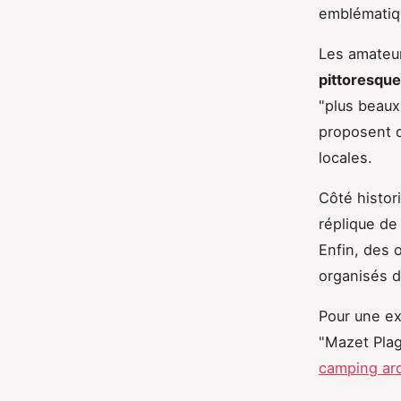
emblématiq
Les amateur
pittoresqu
"plus beaux
proposent d
locales.
Côté histor
réplique de
Enfin, des 
organisés d
Pour une ex
"Mazet Plag
camping ar