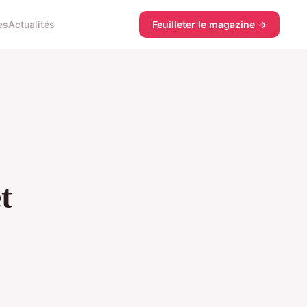
es
Actualités
Feuilleter le magazine →
t