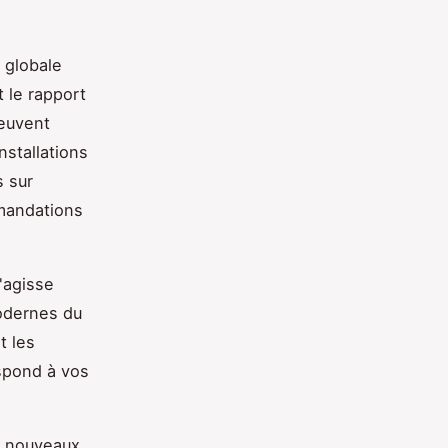
 globale
 le rapport
peuvent
nstallations
 sur
mandations
s'agisse
modernes du
t les
espond à vos
s nouveaux