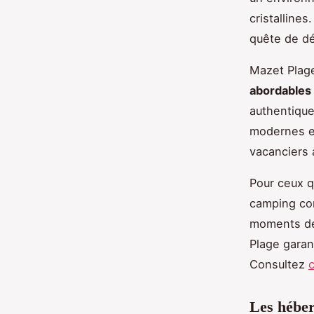
cristallines
quête de d
Mazet Plag
abordables
authentique
modernes et
vacanciers 
Pour ceux q
camping comb
moments de 
Plage garant
Consultez
Les héber