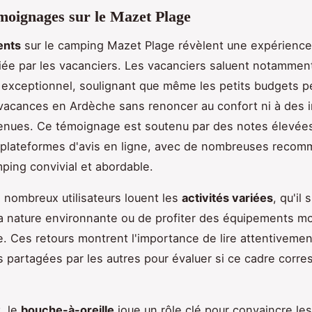
émoignages sur le Mazet Plage
ients
sur le camping Mazet Plage révèlent une expérience
iée par les vacanciers. Les vacanciers saluent notamment
x exceptionnel, soulignant que même les petits budgets 
 vacances en Ardèche sans renoncer au confort ni à des i
enues. Ce témoignage est soutenu par des notes élevées
 plateformes d'avis en ligne, avec de nombreuses recom
ping convivial et abordable.
e nombreux utilisateurs louent les
activités variées
, qu'il 
la nature environnante ou de profiter des équipements 
. Ces retours montrent l'importance de lire attentivemen
 partagées par les autres pour évaluer si ce cadre corr
, le
bouche-à-oreille
joue un rôle clé pour convaincre le