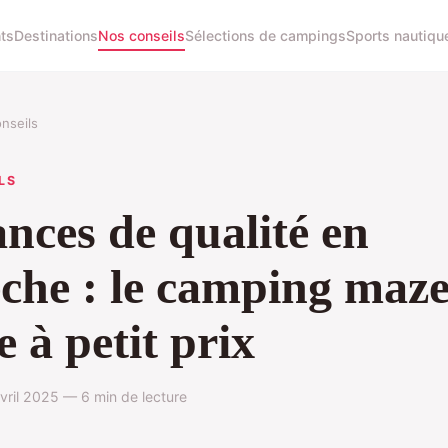
ts
Destinations
Nos conseils
Sélections de campings
Sports nautiqu
nseils
LS
nces de qualité en
che : le camping maze
e à petit prix
vril 2025 — 6 min de lecture