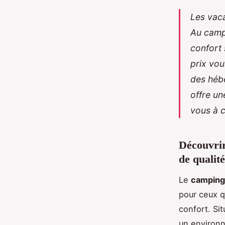
Les vaca
Au camp
confort 
prix vou
des héb
offre un
vous à c
Découvrir
de qualité
Le
camping
pour
ceux q
confort. Si
un environn