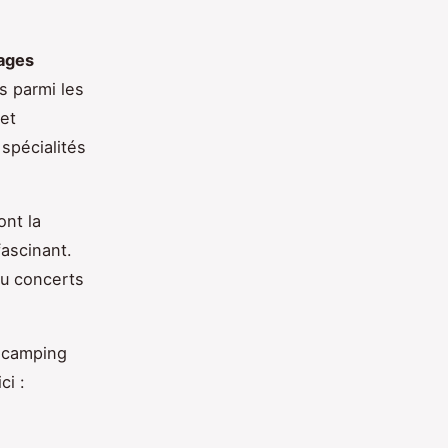
lages
s parmi les
 et
spécialités
ont la
fascinant.
ou concerts
e camping
ci :