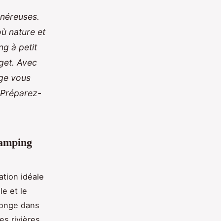
onéreuses.
ù nature et
ng à petit
get. Avec
age vous
 Préparez-
camping
ation idéale
le et le
longe dans
s rivières