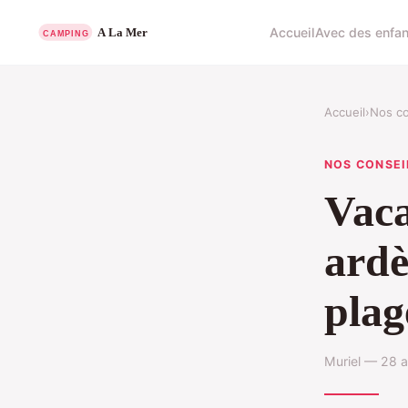
Accueil
Avec des enfan
Accueil
›
Nos co
NOS CONSEI
Vaca
ardè
plag
Muriel — 28 a