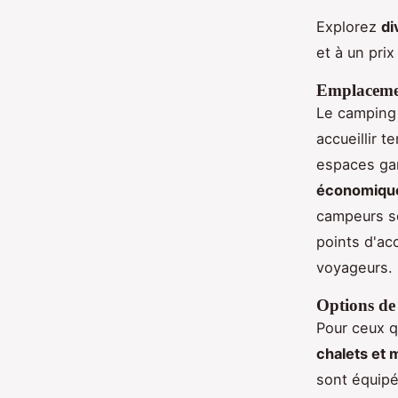
Explorez
di
et à un pri
Emplacemen
Le camping
accueillir 
espaces gar
économiqu
campeurs s
points d'acc
voyageurs.
Options de 
Pour ceux q
chalets et
sont équipé