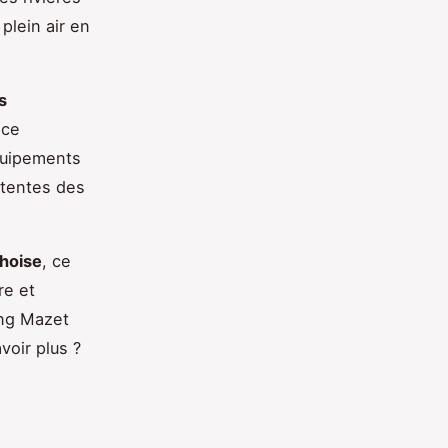
plein air en
s
nce
quipements
ttentes des
hoise
, ce
re et
ing Mazet
voir plus ?